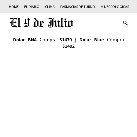
HOME
EL DIARIO
CLIMA
FARMACIAS DE TURNO
✟ NECROLÓGICAS
T
Dolar BNA
Compra
$1470
|
Dolar Blue
Compra
$1492