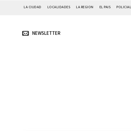
LA CIUDAD
LOCALIDADES
LA REGION
EL PAIS
POLICIA
NEWSLETTER