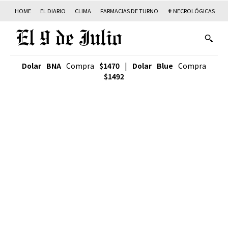
HOME
EL DIARIO
CLIMA
FARMACIAS DE TURNO
✟ NECROLÓGICAS
T
Dolar BNA
Compra
$1470
|
Dolar Blue
Compra
$1492