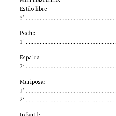
Estilo libre
3° …………………………………………………….Ga
Pecho
1° …………………………………………………….Ga
Espalda
3° ………………………………………………………
Mariposa:
1° ……………………………………………………..Ga
2° ………………………………………………………
Infantil: