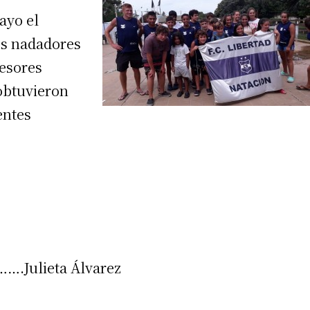
ayo el
os nadadores
fesores
obtuvieron
entes
lieta Álvarez