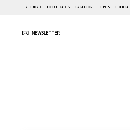
LA CIUDAD
LOCALIDADES
LA REGION
EL PAIS
POLICIA
NEWSLETTER