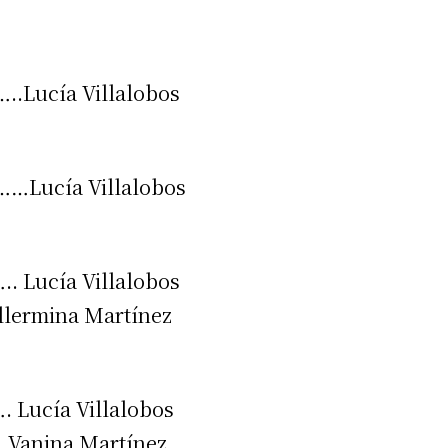
cía Villalobos
 teléfono
cía Villalobos
cía Villalobos
mina Martínez
ía Villalobos
ina Martínez