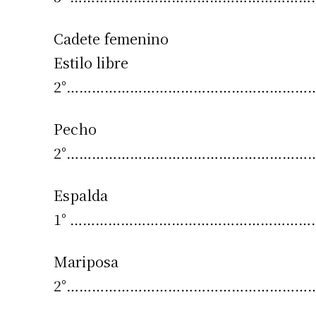
Cadete femenino
Estilo libre
2°………………………………………………………. R
Pecho
2°…………………………………………………… Roc
Espalda
1° ……………………………………………………Roc
Mariposa
2°……………………………………………………. Roc