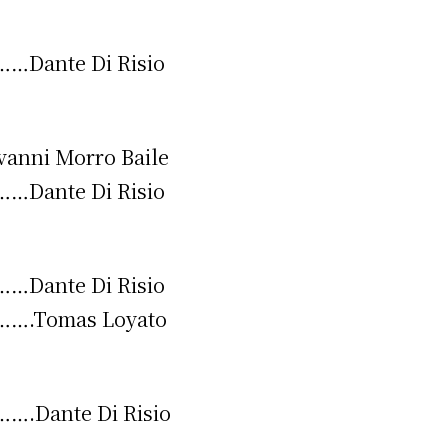
nte Di Risio
i Morro Baile
nte Di Risio
irme gratis
nte Di Risio
Tomas Loyato
*
Requerido
*
de correo electrónico
ante Di Risio