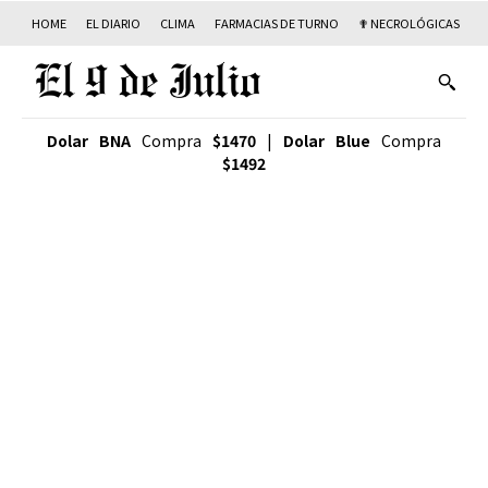
HOME
EL DIARIO
CLIMA
FARMACIAS DE TURNO
✟ NECROLÓGICAS
T
Dolar BNA
Compra
$1470
|
Dolar Blue
Compra
$1492