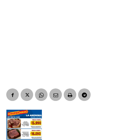
Suscribirme gratis
*
Dirección de correo electrónico
Nombre
Apellidos
Número de teléfono