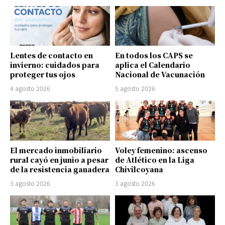
Lentes de contacto en
En todos los CAPS se
invierno: cuidados para
aplica el Calendario
proteger tus ojos
Nacional de Vacunación
4 agosto 2026
5 agosto 2026
El mercado inmobiliario
Voley femenino: ascenso
rural cayó en junio a pesar
de Atlético en la Liga
de la resistencia ganadera
Chivilcoyana
3 agosto 2026
3 agosto 2026