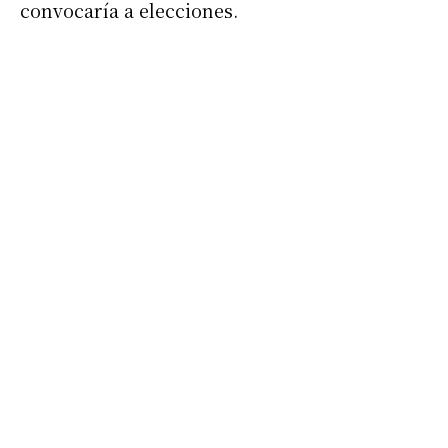
convocaría a elecciones.
Suscribirme gratis
*
Dirección de correo electrónico
Nombre
Apellidos
Número de teléfono