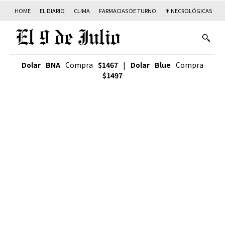
HOME
EL DIARIO
CLIMA
FARMACIAS DE TURNO
✟ NECROLÓGICAS
T
Dolar BNA
Compra
$1467
|
Dolar Blue
Compra
$1497