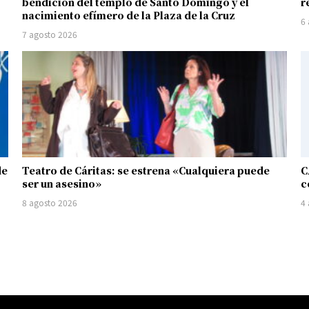
bendición del templo de Santo Domingo y el
r
nacimiento efímero de la Plaza de la Cruz
6
7 agosto 2026
de
Teatro de Cáritas: se estrena «Cualquiera puede
C
ser un asesino»
c
8 agosto 2026
4