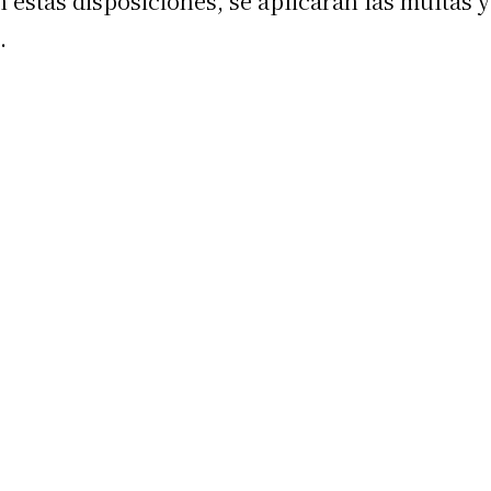
estas disposiciones, se aplicarán las multas y
.