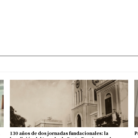
l
130 años de dos jornadas fundacionales: la
P