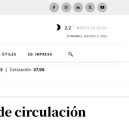
C
2.2
NUEVE DE JULIO
DOMINGO, AGOSTO 9, 2026
 ÚTILES
ED. IMPRESA
25
| Cotización
07/08
de circulación