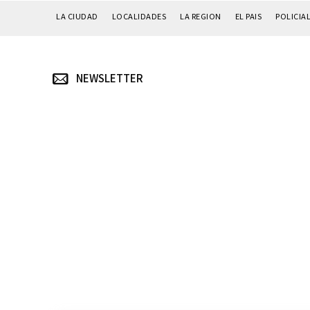
LA CIUDAD
LOCALIDADES
LA REGION
EL PAIS
POLICIA
NEWSLETTER