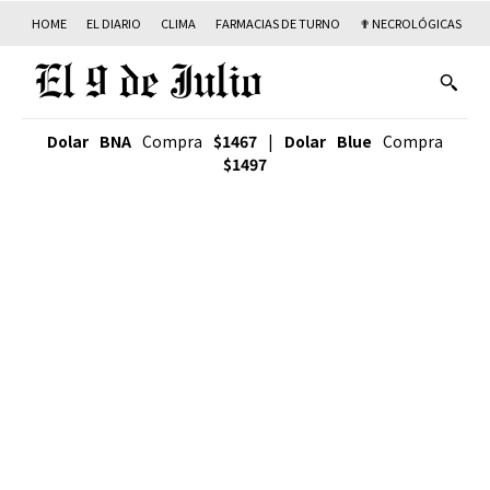
HOME
EL DIARIO
CLIMA
FARMACIAS DE TURNO
✟ NECROLÓGICAS
T
Dolar BNA
Compra
$1467
|
Dolar Blue
Compra
$1497