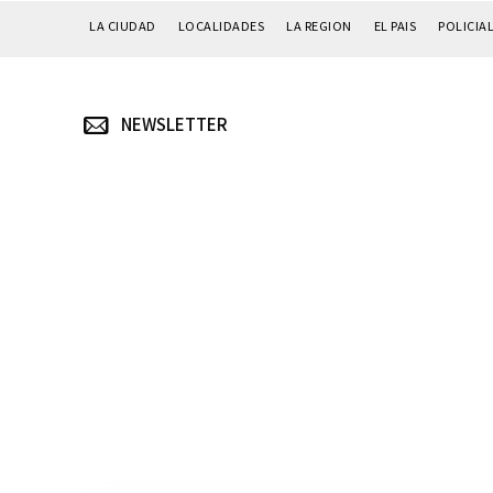
LA CIUDAD
LOCALIDADES
LA REGION
EL PAIS
POLICIA
NEWSLETTER