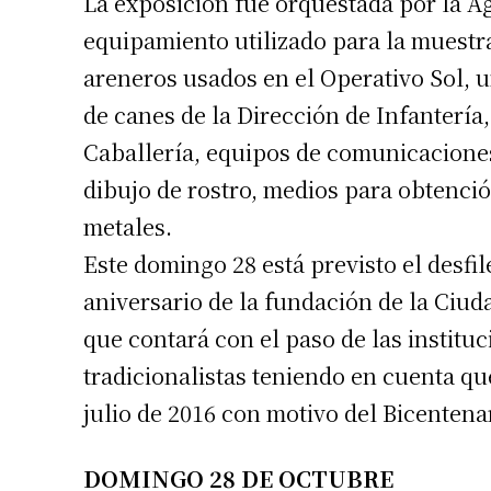
La exposición fue orquestada por la Ag
Apellidos
equipamiento utilizado para la muestra
areneros usados en el Operativo Sol, 
Número de
de canes de la Dirección de Infantería
Caballería, equipos de comunicaciones
dibujo de rostro, medios para obtenció
metales.
Este domingo 28 está previsto el desfil
aniversario de la fundación de la Ciuda
que contará con el paso de las institu
tradicionalistas teniendo en cuenta que
julio de 2016 con motivo del Bicentena
DOMINGO 28 DE OCTUBRE