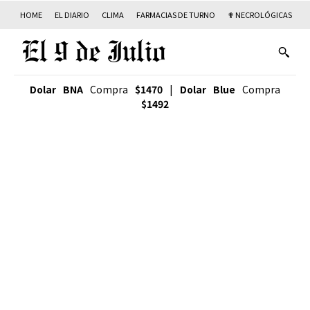
HOME
EL DIARIO
CLIMA
FARMACIAS DE TURNO
✟ NECROLÓGICAS
T
Dolar BNA
Compra
$1470
|
Dolar Blue
Compra
$1492