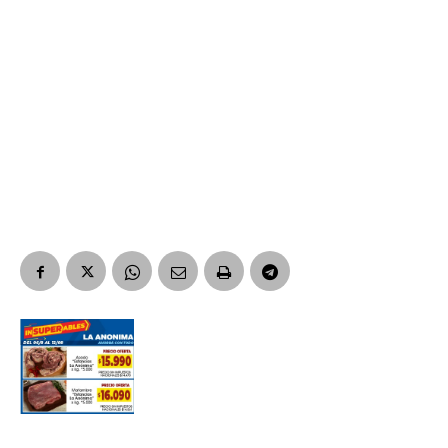
Suscribirme gratis
*
Dirección de correo electrónico
Nombre
Apellidos
Número de teléfono