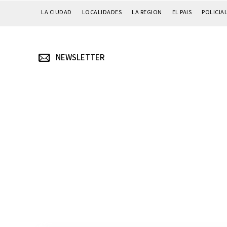
LA CIUDAD
LOCALIDADES
LA REGION
EL PAIS
POLICIA
NEWSLETTER