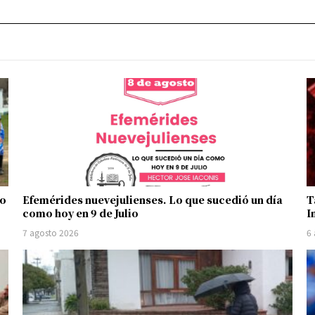
no
Efemérides nuevejulienses. Lo que sucedió un día
T
como hoy en 9 de Julio
I
7 agosto 2026
6