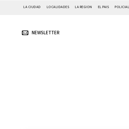
LA CIUDAD
LOCALIDADES
LA REGION
EL PAIS
POLICIA
NEWSLETTER