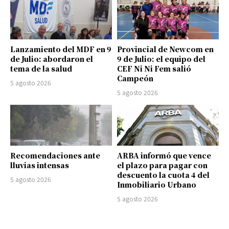
Lanzamiento del MDF en 9
Provincial de Newcom en
de Julio: abordaron el
9 de Julio: el equipo del
tema de la salud
CEF Ni Ni Fem salió
Campeón
5 agosto 2026
5 agosto 2026
Recomendaciones ante
ARBA informó que vence
lluvias intensas
el plazo para pagar con
descuento la cuota 4 del
5 agosto 2026
Inmobiliario Urbano
5 agosto 2026