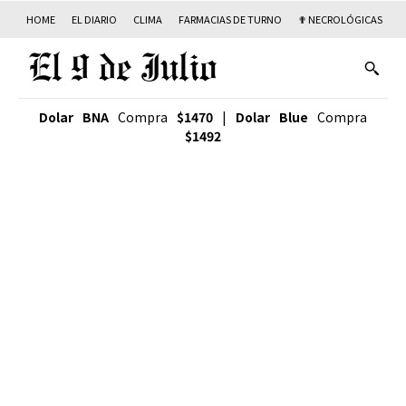
HOME
EL DIARIO
CLIMA
FARMACIAS DE TURNO
✟ NECROLÓGICAS
T
Dolar BNA
Compra
$1470
|
Dolar Blue
Compra
$1492