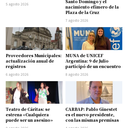
Santo Domingo y el
5 agosto 2026
nacimiento efímero de la
Plaza de la Cruz
7 agosto 2026
Proveedores Municipales:
MUNA de UNICEF
actualización anual de
Argentina: 9 de Julio
registros
participó de un encuentro
6 agosto 2026
8 agosto 2026
Teatro de Cáritas: se
CARBAP: Pablo Ginestet
estrena «Cualquiera
es el nuevo presidente,
puede ser un asesino»
con las mismas premisas
8 agosto 2026
4 agosto 2026