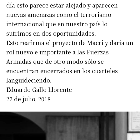
día esto parece estar alejado y aparecen
nuevas amenazas como el terrorismo
internacional que en nuestro país lo
Suscribirme gratis
sufrimos en dos oportunidades.
Esto reafirma el proyecto de Macri y daría un
*
Dirección de correo electrónico
rol nuevo e importante a las Fuerzas
Armadas que de otro modo sólo se
encuentran encerrados en los cuarteles
Nombre
languideciendo.
Eduardo Gallo Llorente
Apellidos
27 de julio, 2018
Número de teléfono