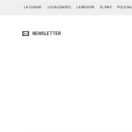
LA CIUDAD
LOCALIDADES
LA REGION
EL PAIS
POLICIA
NEWSLETTER