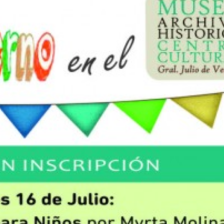
irme gratis
*
Requerido
*
de correo electrónico