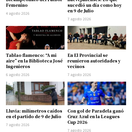
Femenino
sucedió un día como hoy
en 9 de Julio
4 agosto 2026
7 agosto 2026
Tablao flamenco: “A mi
En El Provincial se
aire” en la Biblioteca José
reunieron autoridades y
Ingenieros
vecinos
6 agosto 2026
7 agosto 2026
Lluvia: milímetros caídos
Con gol de Paradela ganó
en el partido de 9 de Julio
Cruz Azul en la Leagues
Cup 2026
7 agosto 2026
7 agosto 2026