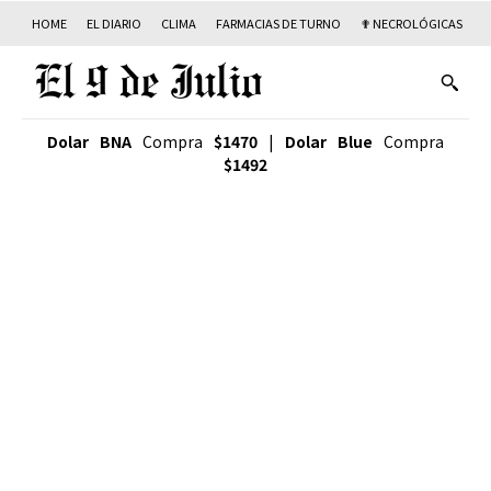
HOME
EL DIARIO
CLIMA
FARMACIAS DE TURNO
✟ NECROLÓGICAS
T
Dolar BNA
Compra
$1470
|
Dolar Blue
Compra
$1492