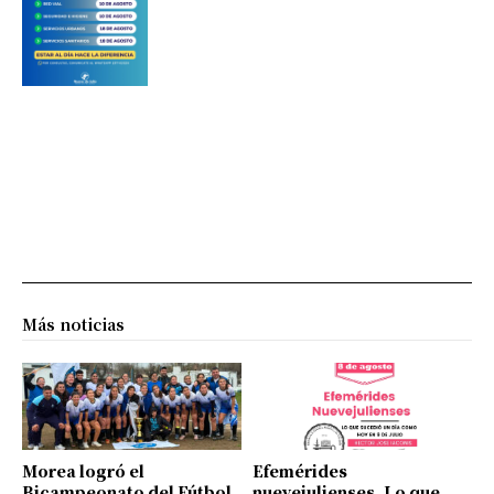
Más noticias
Morea logró el
Efemérides
Bicampeonato del Fútbol
nuevejulienses. Lo que