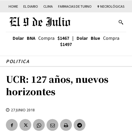
HOME
EL DIARIO
CLIMA
FARMACIAS DE TURNO
✟ NECROLÓGICAS
T
Dolar BNA
Compra
$1467
|
Dolar Blue
Compra
$1497
POLITICA
UCR: 127 años, nuevos
horizontes
27 JUNIO 2018