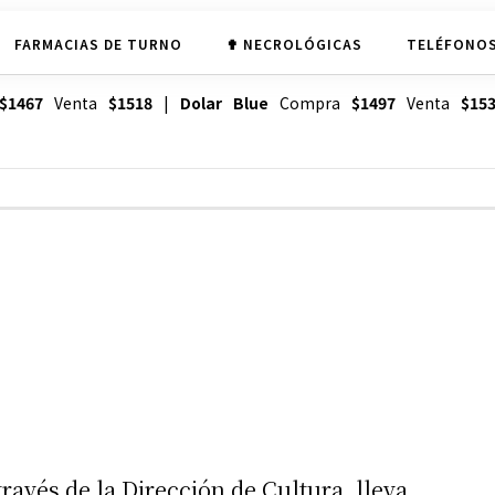
FARMACIAS DE TURNO
✟ NECROLÓGICAS
TELÉFONOS
$1467
Venta
$1518
|
Dolar Blue
Compra
$1497
Venta
$15
ravés de la Dirección de Cultura, lleva