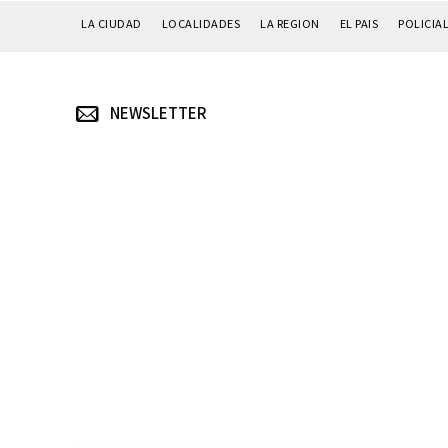
LA CIUDAD
LOCALIDADES
LA REGION
EL PAIS
POLICIA
NEWSLETTER