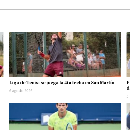
Liga de Tenis: se juega la 4ta fecha en San Martín
F
d
6 agosto 2026
5