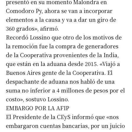
presentó en su momento Malondra en
Comodoro Py, ahora se van a incorporar
elementos a la causa y va a dar un giro de
Suscribirme gratis
360 grados», afirmó.
Recordó Lossino que otro de los motivos de
*
Dirección de correo electrónico
la remoción fue la compra de generadores
de la Cooperativa provenientes de la India,
Nombre
que están en la aduana desde 2015. «Viajó a
Buenos Aires gente de la Cooperativa. El
despachante de aduana nos habló de una
Apellidos
suma no inferior a 4 millones de pesos por el
costo», sostuvo Lossino.
Número de teléfono
EMBARGO POR LA AFIP
El Presidente de la CEyS informó que «nos
embargaron cuentas bancarias, por un juicio