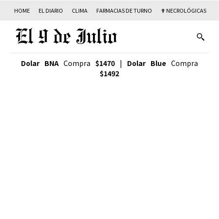
HOME
EL DIARIO
CLIMA
FARMACIAS DE TURNO
✟ NECROLÓGICAS
T
Dolar BNA
Compra
$1470
|
Dolar Blue
Compra
$1492