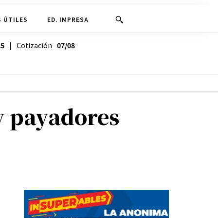
 ÚTILES
ED. IMPRESA
25
| Cotización
07/08
y payadores