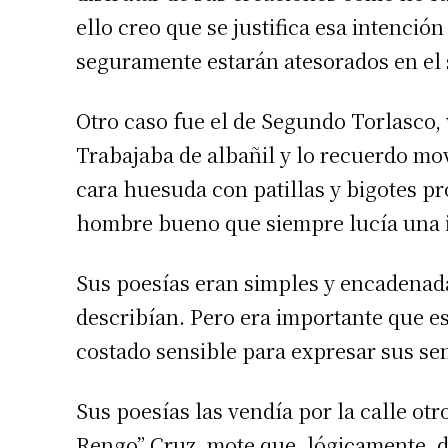
ello creo que se justifica esa intenció
seguramente estarán atesorados en el 
Otro caso fue el de Segundo Torlasco,
Trabajaba de albañil y lo recuerdo mov
cara huesuda con patillas y bigotes p
Suscrib
hombre bueno que siempre lucía una in
Dirección 
Sus poesías eran simples y encadenad
describían. Pero era importante que es
Nombre
costado sensible para expresar sus se
Apellidos
Sus poesías las vendía por la calle ot
Rengo” Cruz, mote que, lógicamente, d