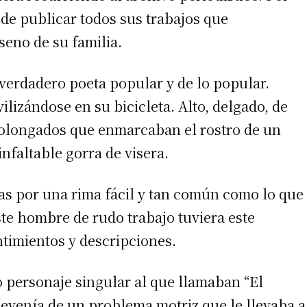
n de publicar todos sus trabajos que
seno de su familia.
 verdadero poeta popular y de lo popular.
ilizándose en su bicicleta. Alto, delgado, de
rolongados que enmarcaban el rostro de un
irme gratis
faltable gorra de visera.
*
Requerido
*
de correo electrónico
as por una rima fácil y tan común como lo que
te hombre de rudo trabajo tuviera este
ntimientos y descripciones.
ro personaje singular al que llamaban “El
evenía de un problema motriz que le llevaba a