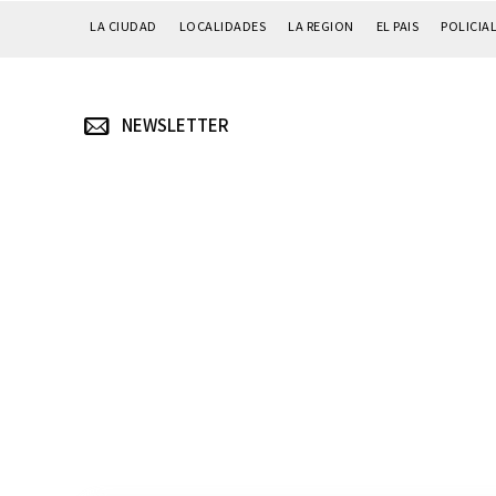
LA CIUDAD
LOCALIDADES
LA REGION
EL PAIS
POLICIA
NEWSLETTER