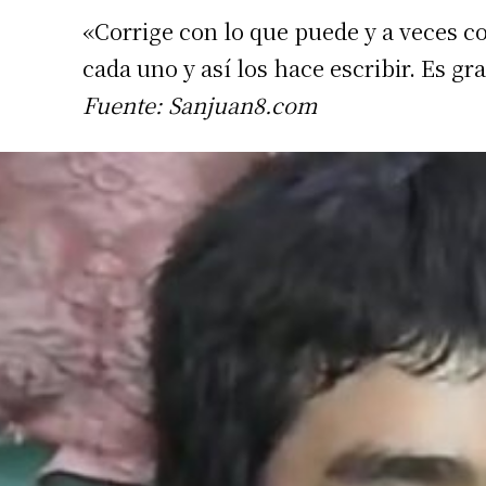
«Corrige con lo que puede y a veces cor
Apellidos
cada uno y así los hace escribir. Es g
Fuente: Sanjuan8.com
Número de