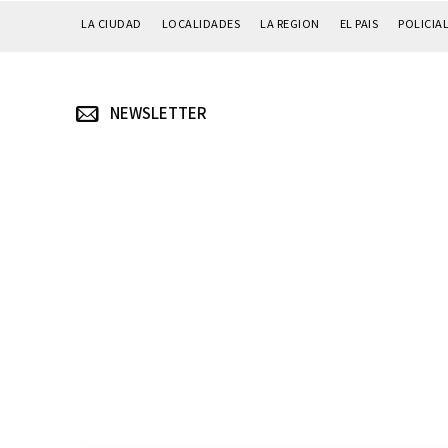
LA CIUDAD
LOCALIDADES
LA REGION
EL PAIS
POLICIA
NEWSLETTER