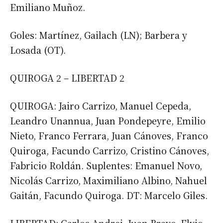
*
Dirección de correo electrónico
Emiliano Muñoz.
Goles: Martínez, Gailach (LN); Barbera y
Nombre
Losada (OT).
Apellidos
QUIROGA 2 – LIBERTAD 2
QUIROGA: Jairo Carrizo, Manuel Cepeda,
Número de teléfono
Leandro Unannua, Juan Pondepeyre, Emilio
Nieto, Franco Ferrara, Juan Cánoves, Franco
Quiroga, Facundo Carrizo, Cristino Cánoves,
Fabricio Roldán. Suplentes: Emanuel Novo,
Nicolás Carrizo, Maximiliano Albino, Nahuel
Gaitán, Facundo Quiroga. DT: Marcelo Giles.