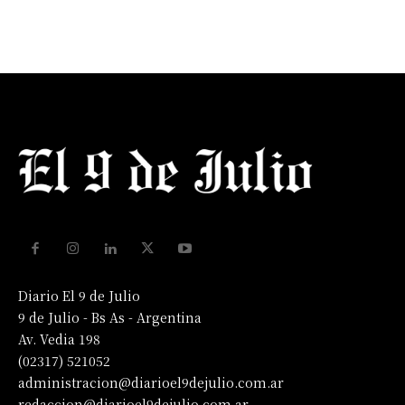
Diario El 9 de Julio
9 de Julio - Bs As - Argentina
Av. Vedia 198
(02317) 521052
administracion@diarioel9dejulio.com.ar
redaccion@diarioel9dejulio.com.ar