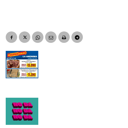
Suscribirme gratis
*
Dirección de correo electrónico
Nombre
Apellidos
Número de teléfono