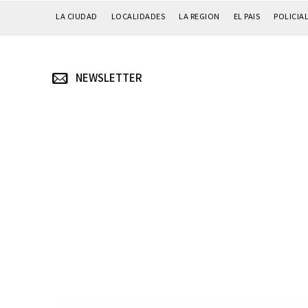
LA CIUDAD
LOCALIDADES
LA REGION
EL PAIS
POLICIA
NEWSLETTER