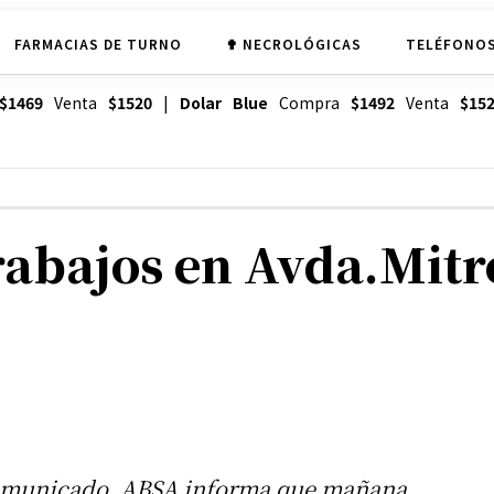
FARMACIAS DE TURNO
✟ NECROLÓGICAS
TELÉFONOS
$1469
Venta
$1520
|
Dolar Blue
Compra
$1492
Venta
$15
rabajos en Avda.Mitr
comunicado, ABSA informa que mañana,