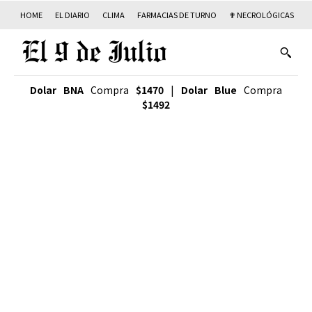
HOME
EL DIARIO
CLIMA
FARMACIAS DE TURNO
✟ NECROLÓGICAS
T
Dolar BNA
Compra
$1470
|
Dolar Blue
Compra
$1492