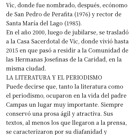
Vic, donde fue nombrado, después, ecónomo
de San Pedro de Perafita (1976) y rector de
Suscribirme gratis
Santa María del Lago (1985).
En el año 2000, luego de jubilarse, se trasladó
*
Dirección de correo electrónico
a la Casa Sacerdotal de Vic, donde vivió hasta
2015 en que pasó a residir a la Comunidad de
las Hermanas Josefinas de la Caridad, en la
Nombre
misma ciudad.
LA LITERATURA Y EL PERIODISMO
Apellidos
Puede decirse que, tanto la literatura como
el periodismo, ocuparon en la vida del padre
Número de teléfono
Campas un lugar muy importante. Siempre
conservó una prosa ágil y atractiva. Sus
textos, al menos los que llegaron a la prensa,
se caracterizaron por su diafanidad y