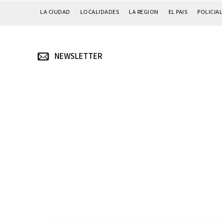
LA CIUDAD
LOCALIDADES
LA REGION
EL PAIS
POLICIA
NEWSLETTER