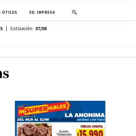
 ÚTILES
ED. IMPRESA
25
| Cotización
07/08
hs