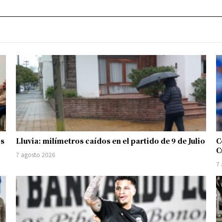
os
Lluvia: milímetros caídos en el partido de 9 de Julio
C
C
7 agosto 2026
7