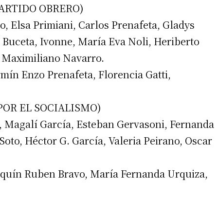
PARTIDO OBRERO)
, Elsa Primiani, Carlos Prenafeta, Gladys
Buceta, Ivonne, María Eva Noli, Heriberto
, Maximiliano Navarro.
mín Enzo Prenafeta, Florencia Gatti,
irme gratis
(POR EL SOCIALISMO)
*
Requerido
*
de correo electrónico
i, Magalí García, Esteban Gervasoni, Fernanda
Soto, Héctor G. García, Valeria Peirano, Oscar
oaquín Ruben Bravo, María Fernanda Urquiza,
 teléfono