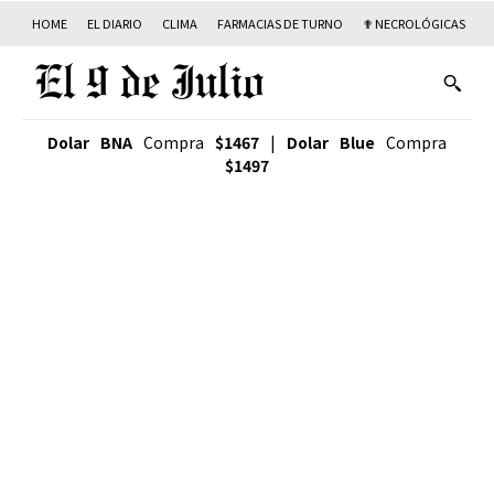
HOME
EL DIARIO
CLIMA
FARMACIAS DE TURNO
✟ NECROLÓGICAS
T
Dolar BNA
Compra
$1467
|
Dolar Blue
Compra
$1497