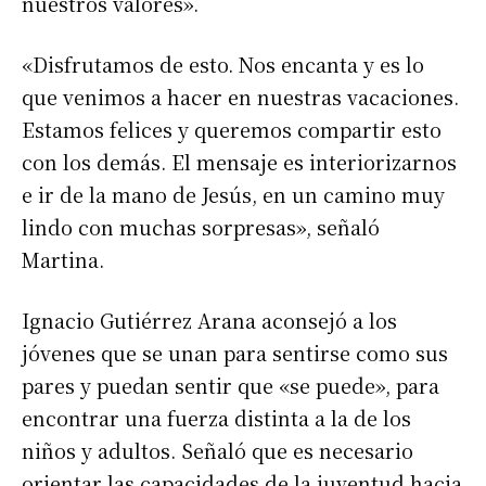
nuestros valores».
Suscribirme gratis
«Disfrutamos de esto. Nos encanta y es lo
*
Dirección de correo electrónico
que venimos a hacer en nuestras vacaciones.
Estamos felices y queremos compartir esto
Nombre
con los demás. El mensaje es interiorizarnos
e ir de la mano de Jesús, en un camino muy
lindo con muchas sorpresas», señaló
Apellidos
Martina.
Número de teléfono
Ignacio Gutiérrez Arana aconsejó a los
jóvenes que se unan para sentirse como sus
pares y puedan sentir que «se puede», para
encontrar una fuerza distinta a la de los
niños y adultos. Señaló que es necesario
orientar las capacidades de la juventud hacia