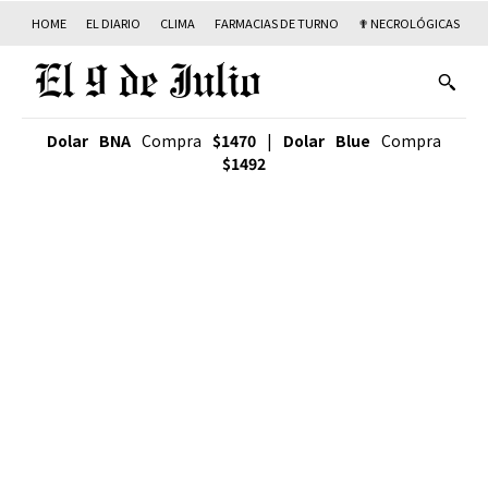
HOME
EL DIARIO
CLIMA
FARMACIAS DE TURNO
✟ NECROLÓGICAS
T
Dolar BNA
Compra
$1470
|
Dolar Blue
Compra
$1492