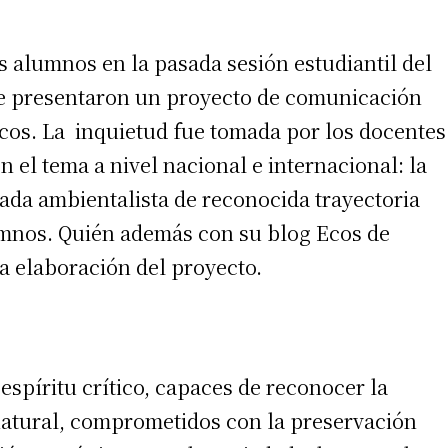
os alumnos en la pasada sesión estudiantil del
e presentaron un proyecto de comunicación
icos. La inquietud fue tomada por los docentes
en el tema a nivel nacional e internacional: la
ada ambientalista de reconocida trayectoria
lumnos. Quién además con su blog Ecos de
a elaboración del proyecto.
irme gratis
*
Requerido
*
de correo electrónico
spíritu crítico, capaces de reconocer la
natural, comprometidos con la preservación