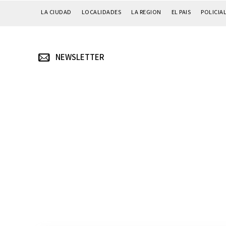
LA CIUDAD
LOCALIDADES
LA REGION
EL PAIS
POLICIA
NEWSLETTER