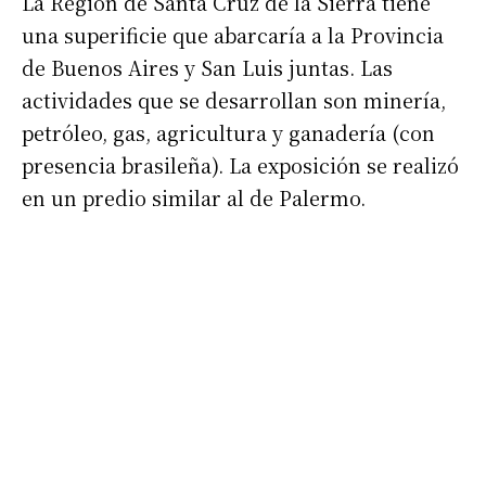
La Región de Santa Cruz de la Sierra tiene
*
Dirección de correo electrónico
una superificie que abarcaría a la Provincia
de Buenos Aires y San Luis juntas. Las
Nombre
actividades que se desarrollan son minería,
petróleo, gas, agricultura y ganadería (con
Apellidos
presencia brasileña). La exposición se realizó
en un predio similar al de Palermo.
Número de teléfono