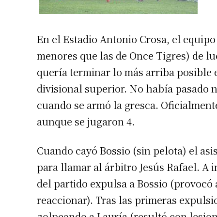
En el Estadio Antonio Crosa, el equip
menores que las de Once Tigres) de l
quería terminar lo más arriba posible
divisional superior. No había pasado 
cuando se armó la gresca. Oficialment
aunque se jugaron 4.
Cuando cayó Bossio (sin pelota) el as
para llamar al árbitro Jesús Rafael. A 
del partido expulsa a Bossio (provocó 
reaccionar). Tras las primeras expulsi
golpeando a Lauría (resultó con lesio