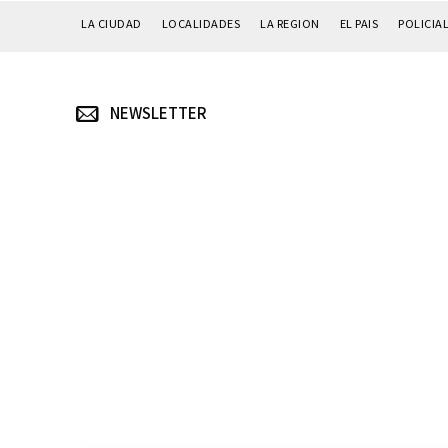
LA CIUDAD
LOCALIDADES
LA REGION
EL PAIS
POLICIA
NEWSLETTER