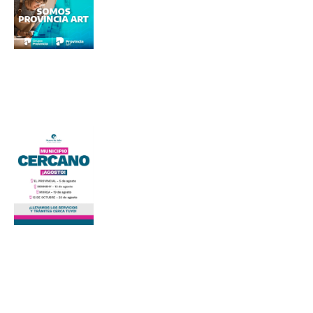
Suscribirme gratis
*
Dirección de correo electrónico
Nombre
Apellidos
Número de teléfono