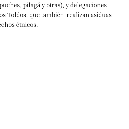
uches, pilagá y otras), y delegaciones
 teléfono
Los Toldos, que también realizan asiduas
echos étnicos.