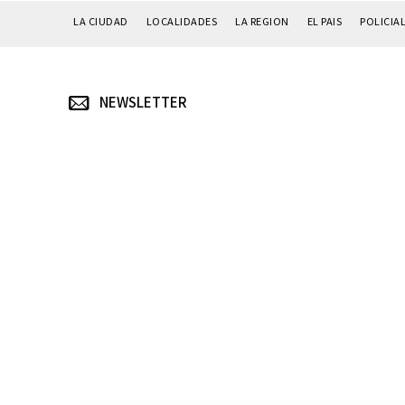
LA CIUDAD
LOCALIDADES
LA REGION
EL PAIS
POLICIA
NEWSLETTER