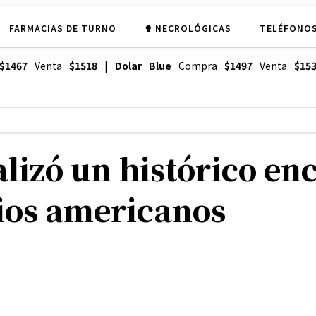
FARMACIAS DE TURNO
✟ NECROLÓGICAS
TELÉFONOS
$1467
Venta
$1518
|
Dolar Blue
Compra
$1497
Venta
$15
alizó un histórico en
ios americanos