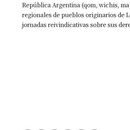
República Argentina (qom, wichis, map
Número de
regionales de pueblos originarios de 
jornadas reivindicativas sobre sus der