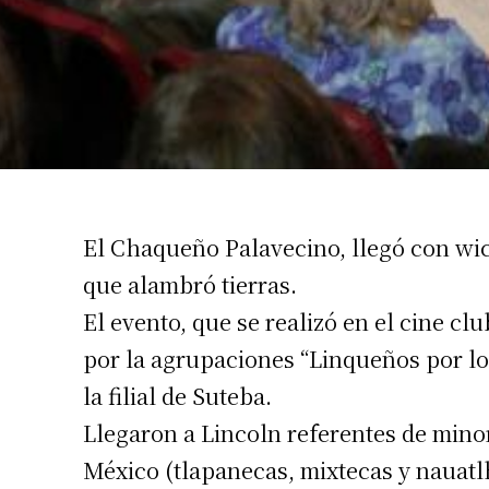
Suscrib
El Chaqueño Palavecino, llegó con wi
que alambró tierras.
Dirección 
El evento, que se realizó en el cine c
por la agrupaciones “Linqueños por l
Nombre
la filial de Suteba.
Llegaron a Lincoln referentes de minor
Apellidos
México (tlapanecas, mixtecas y nauatlh