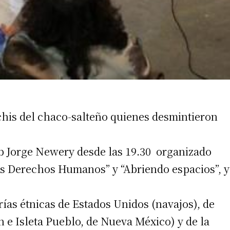
irme gratis
chis del chaco-salteño quienes desmintieron
*
Requerido
*
de correo electrónico
lub Jorge Newery desde las 19.30 organizado
os Derechos Humanos” y “Abriendo espacios”, y
ías étnicas de Estados Unidos (navajos), de
 e Isleta Pueblo, de Nueva México) y de la