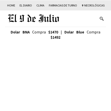
HOME
EL DIARIO
CLIMA
FARMACIAS DE TURNO
✟ NECROLÓGICAS
T
Dolar BNA
Compra
$1470
|
Dolar Blue
Compra
$1492