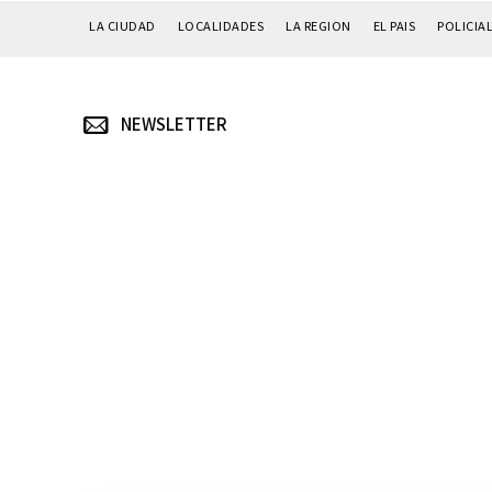
LA CIUDAD
LOCALIDADES
LA REGION
EL PAIS
POLICIA
NEWSLETTER