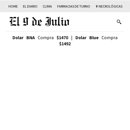
HOME
EL DIARIO
CLIMA
FARMACIAS DE TURNO
✟ NECROLÓGICAS
T
Dolar BNA
Compra
$1470
|
Dolar Blue
Compra
$1492