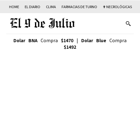
HOME
EL DIARIO
CLIMA
FARMACIAS DE TURNO
✟ NECROLÓGICAS
T
Dolar BNA
Compra
$1470
|
Dolar Blue
Compra
$1492