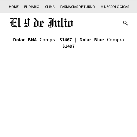
HOME
EL DIARIO
CLIMA
FARMACIAS DE TURNO
✟ NECROLÓGICAS
T
Dolar BNA
Compra
$1467
|
Dolar Blue
Compra
$1497