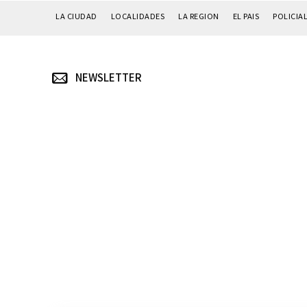
LA CIUDAD
LOCALIDADES
LA REGION
EL PAIS
POLICIA
NEWSLETTER