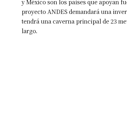
y México son los países que apoyan fue
proyecto ANDES demandará una inversi
tendrá una caverna principal de 23 met
largo.
Suscrib
Dirección 
Nombre
Apellidos