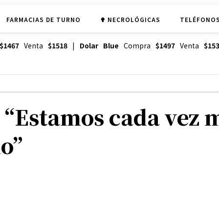
FARMACIAS DE TURNO
✟ NECROLÓGICAS
TELÉFONOS
$1467
Venta
$1518
|
Dolar Blue
Compra
$1497
Venta
$15
 “Estamos cada vez m
ño”