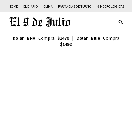
HOME
EL DIARIO
CLIMA
FARMACIAS DE TURNO
✟ NECROLÓGICAS
T
Dolar BNA
Compra
$1470
|
Dolar Blue
Compra
$1492