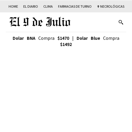
HOME
EL DIARIO
CLIMA
FARMACIAS DE TURNO
✟ NECROLÓGICAS
T
Dolar BNA
Compra
$1470
|
Dolar Blue
Compra
$1492