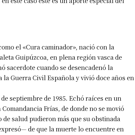
, en este caso este es un aporte especial del
 teléfono
como el «Cura caminador», nació con la
aleta Guipúzcoa, en plena región vasca de
enó sacerdote cuando se desencadenó la
 la Guerra Civil Española y vivió doce años en
21 de septiembre de 1985. Echó raíces en un
n Comandancia Frías, de donde no se movió
do de salud pudieron más que su obstinada
expresó— de que la muerte lo encuentre en