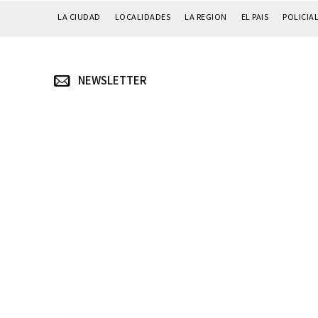
LA CIUDAD
LOCALIDADES
LA REGION
EL PAIS
POLICIA
NEWSLETTER