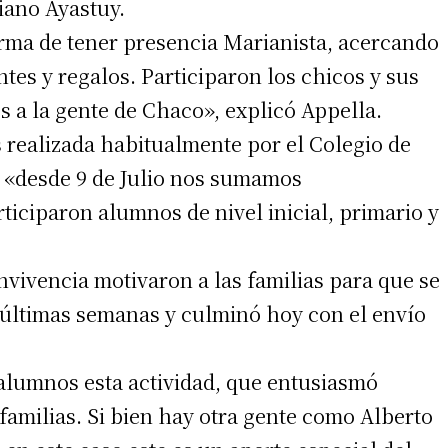
iano Ayastuy.
orma de tener presencia Marianista, acercando
tes y regalos. Participaron los chicos y sus
os a la gente de Chaco», explicó Appella.
s realizada habitualmente por el Colegio de
y «desde 9 de Julio nos sumamos
irme gratis
ticiparon alumnos de nivel inicial, primario y
*
Requerido
*
de correo electrónico
vivencia motivaron a las familias para que se
 últimas semanas y culminó hoy con el envío
 alumnos esta actividad, que entusiasmó
 familias. Si bien hay otra gente como Alberto