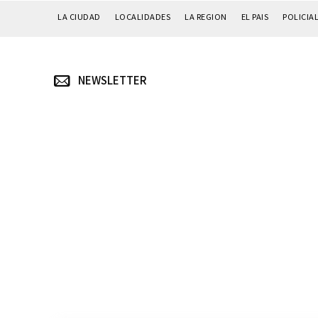
LA CIUDAD
LOCALIDADES
LA REGION
EL PAIS
POLICIA
NEWSLETTER