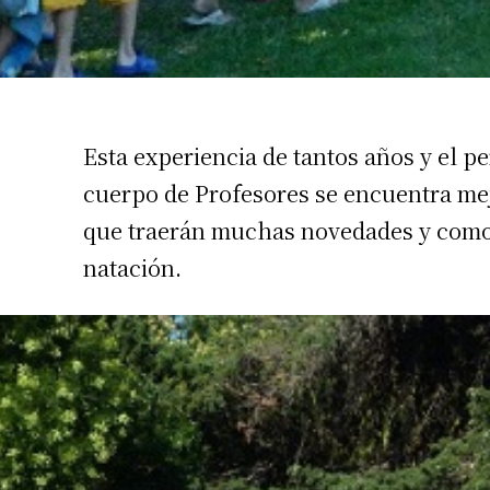
Apellidos
Número de
Esta experiencia de tantos años y el p
cuerpo de Profesores se encuentra mejo
que traerán muchas novedades y como s
natación.