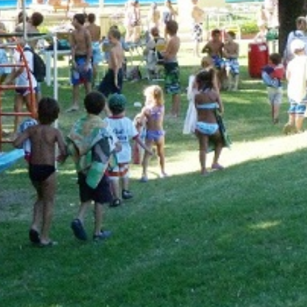
irme gratis
*
Requerido
*
de correo electrónico