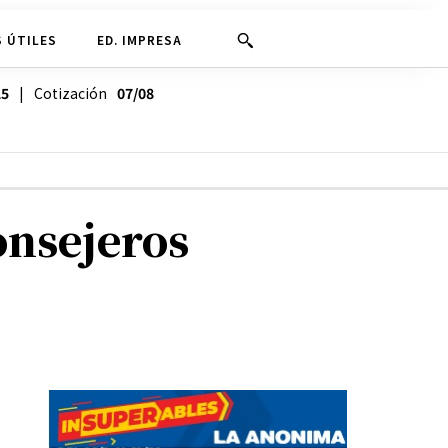
 ÚTILES
ED. IMPRESA
25
| Cotización
07/08
onsejeros