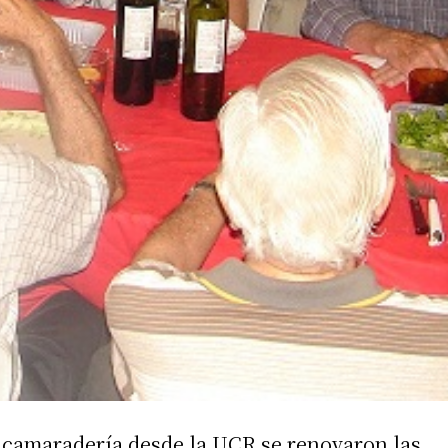
irme gratis
*
Requerido
*
de correo electrónico
camaradería desde la UCR se renovaron las