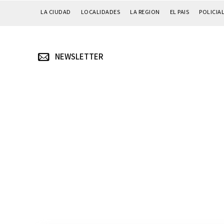
LA CIUDAD
LOCALIDADES
LA REGION
EL PAIS
POLICIA
NEWSLETTER