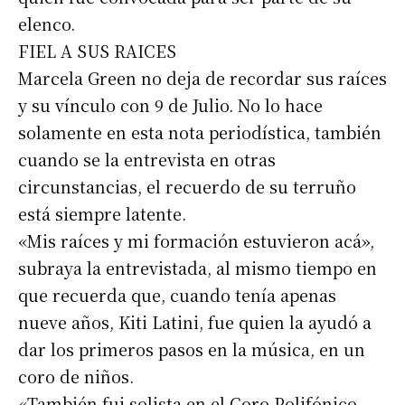
elenco.
FIEL A SUS RAICES
Marcela Green no deja de recordar sus raíces
y su vínculo con 9 de Julio. No lo hace
solamente en esta nota periodística, también
cuando se la entrevista en otras
Suscribirme gratis
circunstancias, el recuerdo de su terruño
está siempre latente.
*
Dirección de correo electrónico
«Mis raíces y mi formación estuvieron acá»,
subraya la entrevistada, al mismo tiempo en
Nombre
que recuerda que, cuando tenía apenas
nueve años, Kiti Latini, fue quien la ayudó a
dar los primeros pasos en la música, en un
Apellidos
coro de niños.
«También fui solista en el Coro Polifónico,