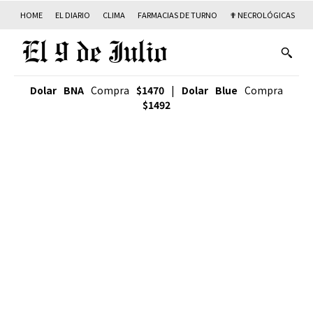
HOME
EL DIARIO
CLIMA
FARMACIAS DE TURNO
✟ NECROLÓGICAS
T
Dolar BNA
Compra
$1470
|
Dolar Blue
Compra
$1492