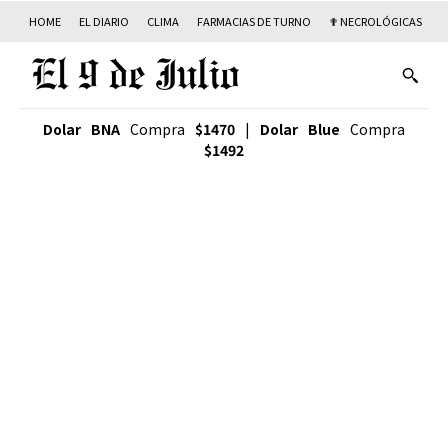
HOME
EL DIARIO
CLIMA
FARMACIAS DE TURNO
✟ NECROLÓGICAS
T
Dolar BNA
Compra
$1470
|
Dolar Blue
Compra
$1492