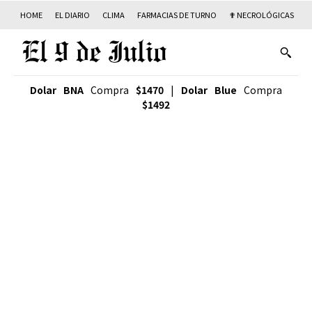
HOME
EL DIARIO
CLIMA
FARMACIAS DE TURNO
✟ NECROLÓGICAS
T
Dolar BNA
Compra
$1470
|
Dolar Blue
Compra
$1492